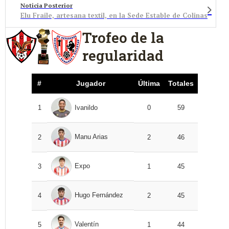
Noticia Posterior
Elu Fraile, artesana textil, en la Sede Estable de Colinas
Trofeo de la
regularidad
#
Jugador
Última
Totales
1
Ivanildo
0
59
Manu Arias
2
2
46
Expo
3
1
45
Hugo Fernández
4
2
45
Valentín
5
1
44