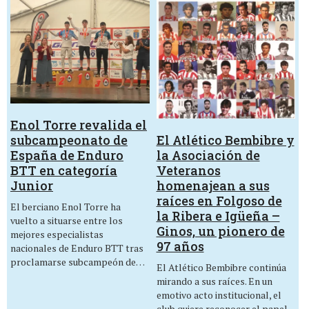
Enol Torre revalida el
El Atlético Bembibre y
subcampeonato de
la Asociación de
España de Enduro
Veteranos
BTT en categoría
homenajean a sus
Junior
raíces en Folgoso de
El berciano Enol Torre ha
la Ribera e Igüeña –
vuelto a situarse entre los
Ginos, un pionero de
mejores especialistas
97 años
nacionales de Enduro BTT tras
proclamarse subcampeón de…
El Atlético Bembibre continúa
mirando a sus raíces. En un
emotivo acto institucional, el
club quiere reconocer el papel