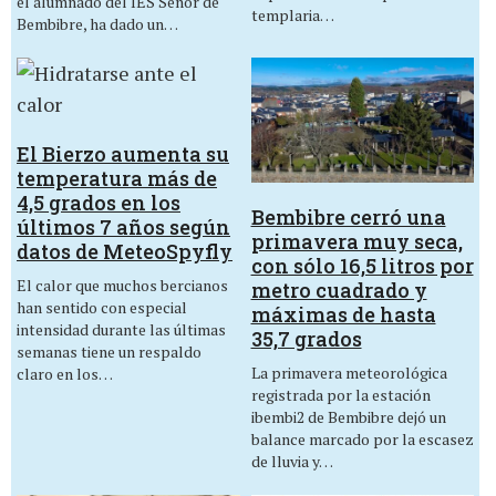
el alumnado del IES Señor de
templaria…
Bembibre, ha dado un…
El Bierzo aumenta su
temperatura más de
4,5 grados en los
Bembibre cerró una
últimos 7 años según
primavera muy seca,
datos de MeteoSpyfly
con sólo 16,5 litros por
El calor que muchos bercianos
metro cuadrado y
han sentido con especial
máximas de hasta
intensidad durante las últimas
35,7 grados
semanas tiene un respaldo
La primavera meteorológica
claro en los…
registrada por la estación
ibembi2 de Bembibre dejó un
balance marcado por la escasez
de lluvia y…