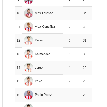
Álex Lorenzo
10
0
34
Álex González
11
0
32
Pelayo
12
0
31
Reimóndez
13
1
30
Jorge
14
1
29
Peke
15
2
28
Pablo Pérez
16
1
25