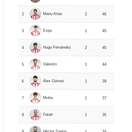
Manu Arias
2
2
46
Expo
3
1
45
Hugo Fernández
4
2
45
Valentín
5
1
44
Álex Gómez
6
1
39
Motta
7
1
37
Fatah
8
1
35
Héctor Santín
9
1
34