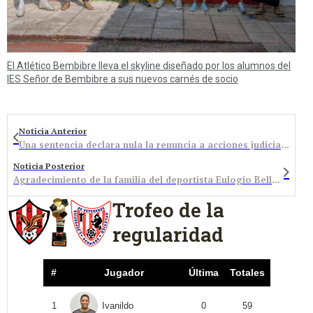
El Atlético Bembibre lleva el skyline diseñado por los alumnos del
IES Señor de Bembibre a sus nuevos carnés de socio
Noticia Anterior
Una sentencia declara nula la renuncia a acciones judiciales por los canjes de banco Ceiss
Noticia Posterior
Agradecimiento de la familia del deportista Eulogio Bello, ‘Logi’
Trofeo de la
regularidad
#
Jugador
Última
Totales
1
Ivanildo
0
59