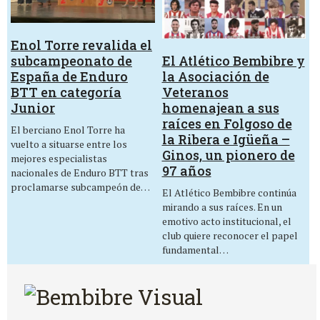
Enol Torre revalida el
El Atlético Bembibre y
subcampeonato de
la Asociación de
España de Enduro
Veteranos
BTT en categoría
homenajean a sus
Junior
raíces en Folgoso de
El berciano Enol Torre ha
la Ribera e Igüeña –
vuelto a situarse entre los
Ginos, un pionero de
mejores especialistas
97 años
nacionales de Enduro BTT tras
proclamarse subcampeón de…
El Atlético Bembibre continúa
mirando a sus raíces. En un
emotivo acto institucional, el
club quiere reconocer el papel
fundamental…