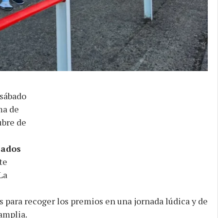
 sábado
ma de
ubre de
zados
te
La
s para recoger los premios en una jornada lúdica y de
amplia.