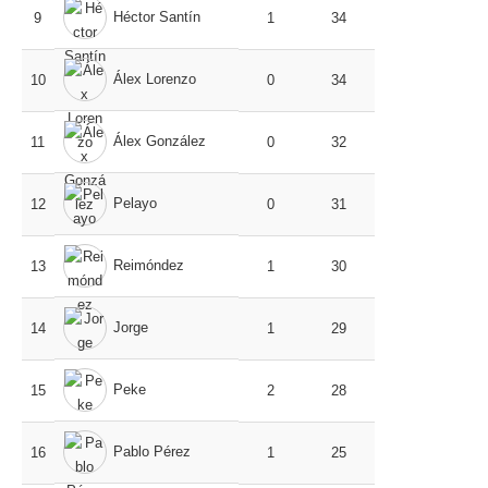
Héctor Santín
9
1
34
Álex Lorenzo
10
0
34
Álex González
11
0
32
Pelayo
12
0
31
Reimóndez
13
1
30
Jorge
14
1
29
Peke
15
2
28
Pablo Pérez
16
1
25