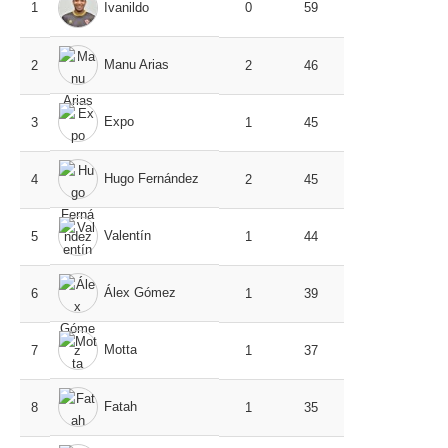
1
Ivanildo
0
59
Manu Arias
2
2
46
Expo
3
1
45
Hugo Fernández
4
2
45
Valentín
5
1
44
Álex Gómez
6
1
39
Motta
7
1
37
Fatah
8
1
35