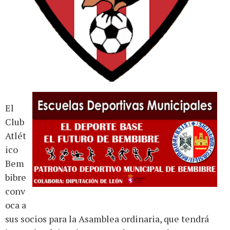
El
Club
Atlét
ico
Bem
bibre
conv
oca a
sus socios para la Asamblea ordinaria, que tendrá