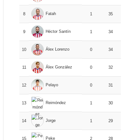
Fatah
8
1
35
Héctor Santín
9
1
34
Álex Lorenzo
10
0
34
Álex González
11
0
32
Pelayo
12
0
31
Reimóndez
13
1
30
Jorge
14
1
29
Peke
15
2
28