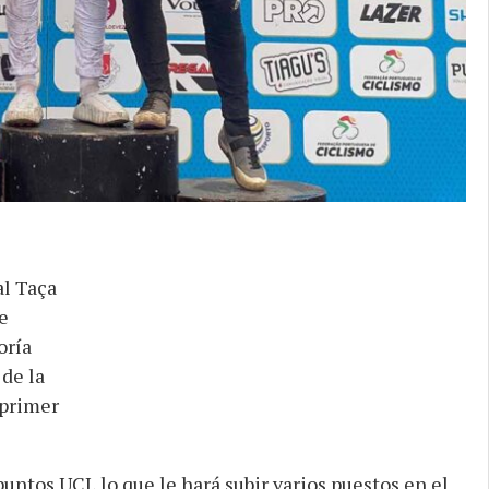
al Taça
e
oría
 de la
 primer
ntos UCI, lo que le hará subir varios puestos en el