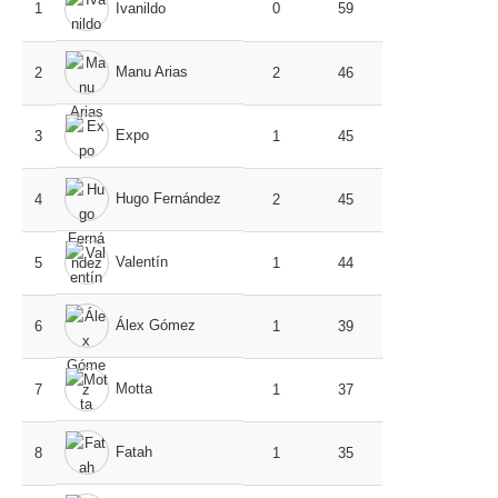
1
Ivanildo
0
59
Manu Arias
2
2
46
Expo
3
1
45
Hugo Fernández
4
2
45
Valentín
5
1
44
Álex Gómez
6
1
39
Motta
7
1
37
Fatah
8
1
35