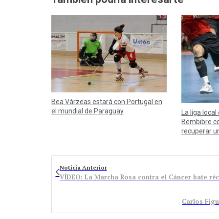
Bea Várzeas estará con Portugal en
el mundial de Paraguay
La liga local
Bembibre co
recuperar u
Noticia Anterior
VÍDEO: La Marcha Rosa contra el Cáncer bate réc
Carlos Figu