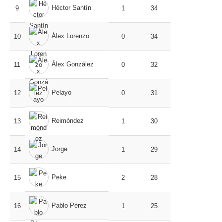
Héctor Santín
9
1
34
Álex Lorenzo
10
0
34
Álex González
11
0
32
Pelayo
12
0
31
Reimóndez
13
1
30
Jorge
14
1
29
Peke
15
2
28
Pablo Pérez
16
1
25