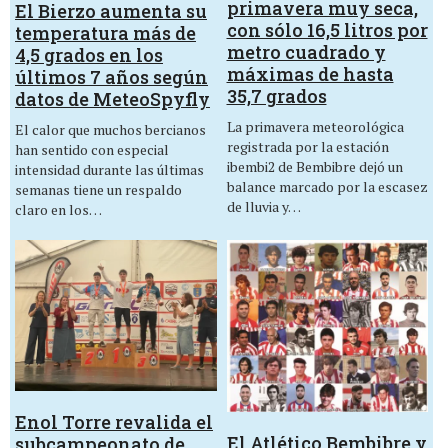
primavera muy seca,
El Bierzo aumenta su
con sólo 16,5 litros por
temperatura más de
metro cuadrado y
4,5 grados en los
máximas de hasta
últimos 7 años según
35,7 grados
datos de MeteoSpyfly
La primavera meteorológica
El calor que muchos bercianos
registrada por la estación
han sentido con especial
ibembi2 de Bembibre dejó un
intensidad durante las últimas
balance marcado por la escasez
semanas tiene un respaldo
de lluvia y…
claro en los…
Enol Torre revalida el
El Atlético Bembibre y
subcampeonato de