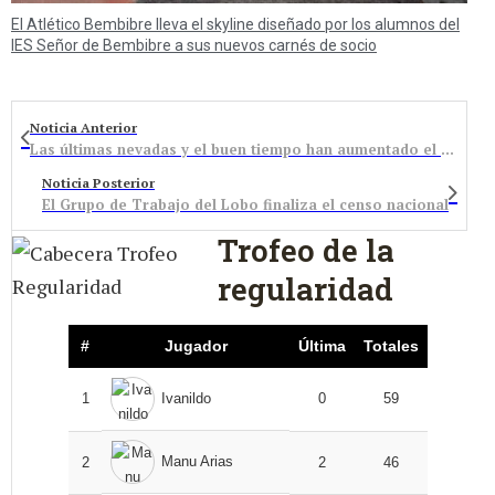
El Atlético Bembibre lleva el skyline diseñado por los alumnos del
IES Señor de Bembibre a sus nuevos carnés de socio
Noticia Anterior
Las últimas nevadas y el buen tiempo han aumentado el número de visitantes en San Isidro y Leitariegos
Noticia Posterior
El Grupo de Trabajo del Lobo finaliza el censo nacional
Trofeo de la
regularidad
#
Jugador
Última
Totales
1
Ivanildo
0
59
Manu Arias
2
2
46