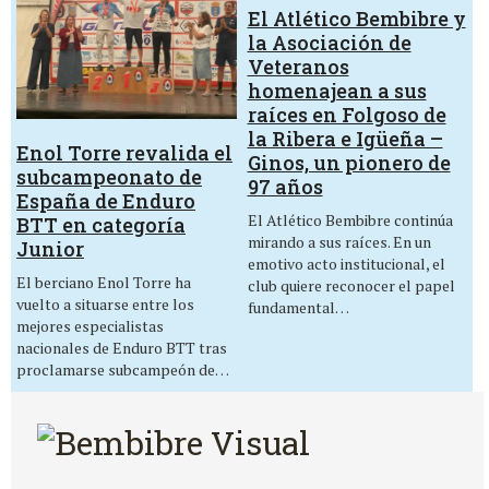
El Atlético Bembibre y
la Asociación de
Veteranos
homenajean a sus
raíces en Folgoso de
la Ribera e Igüeña –
Enol Torre revalida el
Ginos, un pionero de
subcampeonato de
97 años
España de Enduro
El Atlético Bembibre continúa
BTT en categoría
mirando a sus raíces. En un
Junior
emotivo acto institucional, el
El berciano Enol Torre ha
club quiere reconocer el papel
vuelto a situarse entre los
fundamental…
mejores especialistas
nacionales de Enduro BTT tras
proclamarse subcampeón de…