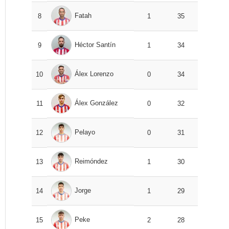
Fatah
8
1
35
Héctor Santín
9
1
34
Álex Lorenzo
10
0
34
Álex González
11
0
32
Pelayo
12
0
31
Reimóndez
13
1
30
Jorge
14
1
29
Peke
15
2
28