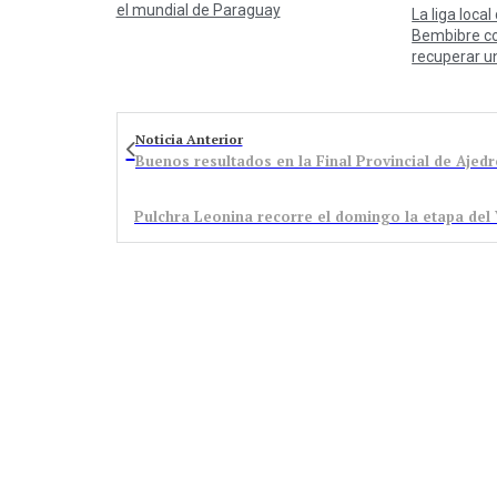
el mundial de Paraguay
La liga local
Bembibre co
recuperar u
Noticia Anterior
Buenos resultados en la Final Provincial de Ajed
Pulchra Leonina recorre el domingo la etapa del