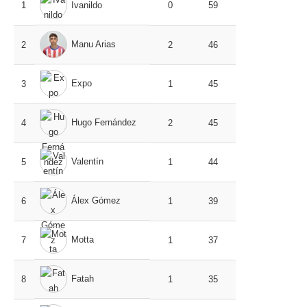
1
Ivanildo
0
59
Manu Arias
2
2
46
Expo
3
1
45
Hugo Fernández
4
2
45
Valentín
5
1
44
Álex Gómez
6
1
39
Motta
7
1
37
Fatah
8
1
35