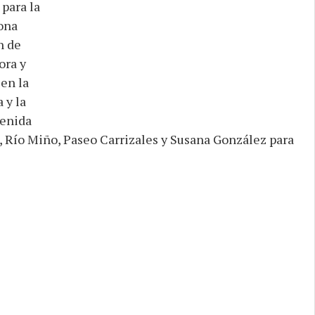
 para la
ona
n de
ora y
 en la
 y la
venida
, Río Miño, Paseo Carrizales y Susana González para