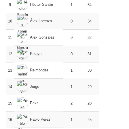
Héctor Santín
9
1
34
Álex Lorenzo
10
0
34
Álex González
11
0
32
Pelayo
12
0
31
Reimóndez
13
1
30
Jorge
14
1
29
Peke
15
2
28
Pablo Pérez
16
1
25