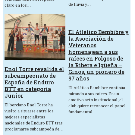
de lluvia y…
claro en los…
El Atlético Bembibre y
la Asociación de
Veteranos
homenajean a sus
raíces en Folgoso de
la Ribera e Igüeña –
Enol Torre revalida el
Ginos, un pionero de
subcampeonato de
97 años
España de Enduro
El Atlético Bembibre continúa
BTT en categoría
mirando a sus raíces. En un
Junior
emotivo acto institucional, el
El berciano Enol Torre ha
club quiere reconocer el papel
vuelto a situarse entre los
fundamental…
mejores especialistas
nacionales de Enduro BTT tras
proclamarse subcampeón de…