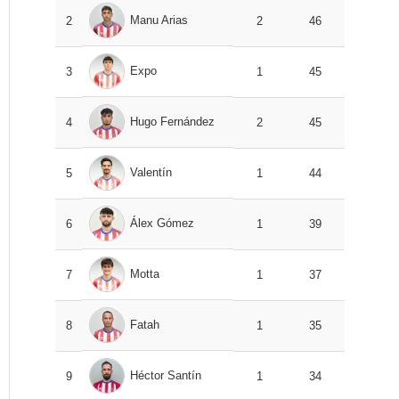
Manu Arias
2
2
46
Expo
3
1
45
Hugo Fernández
4
2
45
Valentín
5
1
44
Álex Gómez
6
1
39
Motta
7
1
37
Fatah
8
1
35
Héctor Santín
9
1
34