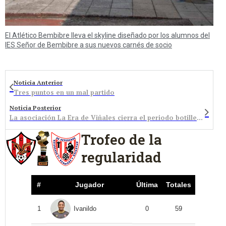
El Atlético Bembibre lleva el skyline diseñado por los alumnos del
IES Señor de Bembibre a sus nuevos carnés de socio
Noticia Anterior
Tres puntos en un mal partido
Noticia Posterior
La asociación La Era de Viñales cierra el periodo botillero en El Bierzo
Trofeo de la
regularidad
#
Jugador
Última
Totales
1
Ivanildo
0
59