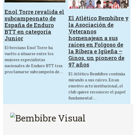
Enol Torre revalida el
El Atlético Bembibre y
subcampeonato de
la Asociación de
España de Enduro
Veteranos
BTT en categoría
homenajean a sus
Junior
raíces en Folgoso de
El berciano Enol Torre ha
la Ribera e Igüeña –
vuelto a situarse entre los
Ginos, un pionero de
mejores especialistas
97 años
nacionales de Enduro BTT tras
proclamarse subcampeón de…
El Atlético Bembibre continúa
mirando a sus raíces. En un
emotivo acto institucional, el
club quiere reconocer el papel
fundamental…