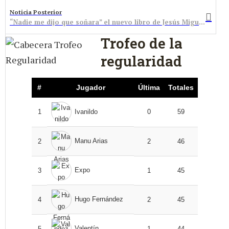
Noticia Posterior
“Nadie me dijo que soñara” el nuevo libro de Jesús Miguel Horcajada, ambientado en Bembibre
Trofeo de la
regularidad
#
Jugador
Última
Totales
1
Ivanildo
0
59
Manu Arias
2
2
46
Expo
3
1
45
Hugo Fernández
4
2
45
Valentín
5
1
44