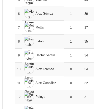
Álex Gómez
6
1
39
Motta
7
1
37
Fatah
8
1
35
Héctor Santín
9
1
34
Álex Lorenzo
10
0
34
Álex González
11
0
32
Pelayo
12
0
31