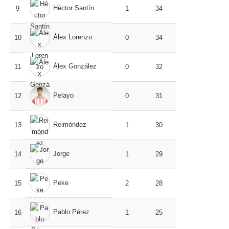
Héctor Santín
9
1
34
Álex Lorenzo
10
0
34
Álex González
11
0
32
Pelayo
12
0
31
Reimóndez
13
1
30
Jorge
14
1
29
Peke
15
2
28
Pablo Pérez
16
1
25