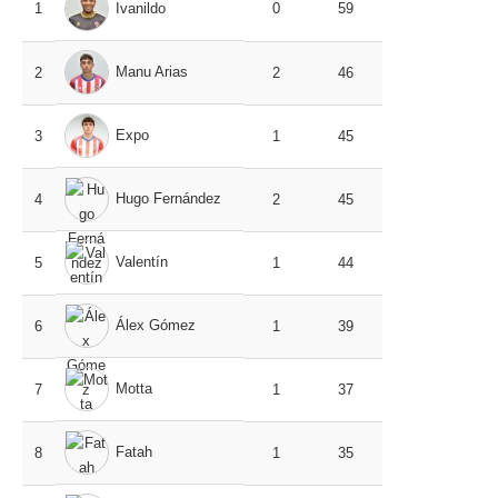
1
Ivanildo
0
59
Manu Arias
2
2
46
Expo
3
1
45
Hugo Fernández
4
2
45
Valentín
5
1
44
Álex Gómez
6
1
39
Motta
7
1
37
Fatah
8
1
35