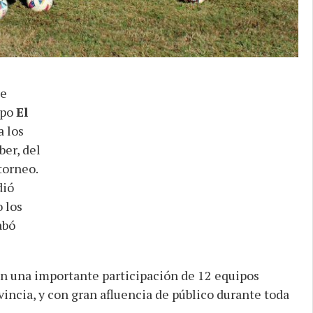
de
ipo
El
a los
ber, del
torneo.
dió
 los
abó
on una importante participación de 12 equipos
vincia, y con gran afluencia de público durante toda