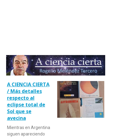
A CIENCIA CIERTA
/ Más detalles
respecto al
eclipse total de
Sol que se
avecina
Mientras en Argentina
siguen apareciendo