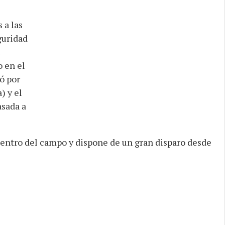
 a las
guridad
d
o en el
ó por
) y el
asada a
 centro del campo y dispone de un gran disparo desde