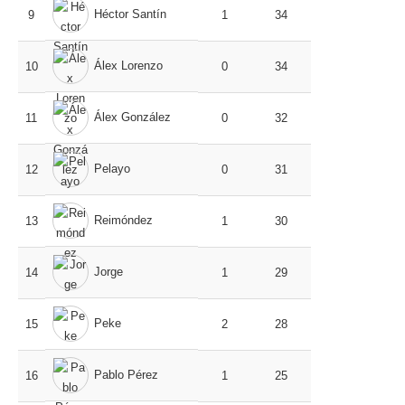
Héctor Santín
9
1
34
Álex Lorenzo
10
0
34
Álex González
11
0
32
Pelayo
12
0
31
Reimóndez
13
1
30
Jorge
14
1
29
Peke
15
2
28
Pablo Pérez
16
1
25