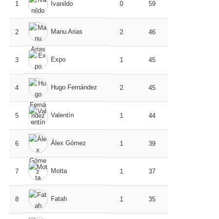
1
Ivanildo
0
59
Manu Arias
2
2
46
Expo
3
1
45
Hugo Fernández
4
2
45
Valentín
5
1
44
Álex Gómez
6
1
39
Motta
7
1
37
Fatah
8
1
35