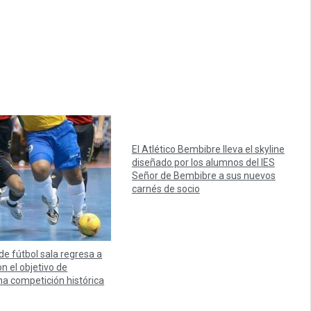
El Atlético Bembibre lleva el skyline
diseñado por los alumnos del IES
Señor de Bembibre a sus nuevos
carnés de socio
 de fútbol sala regresa a
n el objetivo de
na competición histórica