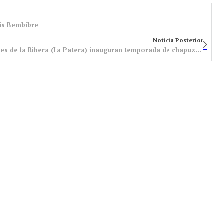
nis Bembibre
Noticia Posterior
Las piscinas de Torre del Bierzo (La Canal) y Albares de la Ribera (La Patera) inauguran temporada de chapuzones