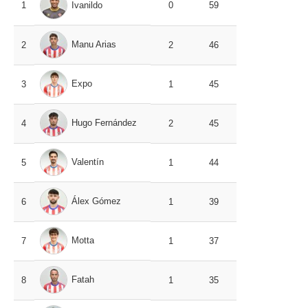
1
Ivanildo
0
59
Manu Arias
2
2
46
Expo
3
1
45
Hugo Fernández
4
2
45
Valentín
5
1
44
Álex Gómez
6
1
39
Motta
7
1
37
Fatah
8
1
35