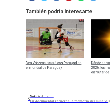
También podría interesarte
Dónde se va 
Bea Várzeas estará con Portugal en
2026: los m
el mundial de Paraguay
disfrutar de
Noticia Anterior
Un documental recuerda la memoria del minero gu