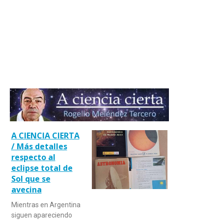
A CIENCIA CIERTA
/ Más detalles
respecto al
eclipse total de
Sol que se
avecina
Mientras en Argentina
siguen apareciendo