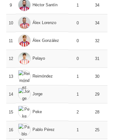
Héctor Santín
9
1
34
Álex Lorenzo
10
0
34
Álex González
11
0
32
Pelayo
12
0
31
Reimóndez
13
1
30
Jorge
14
1
29
Peke
15
2
28
Pablo Pérez
16
1
25