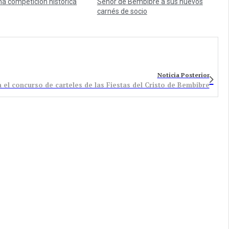
na competición histórica
Señor de Bembibre a sus nuevos
carnés de socio
Noticia Posterior
el concurso de carteles de las Fiestas del Cristo de Bembibre