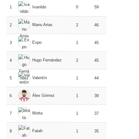
1
Ivanildo
0
59
Manu Arias
2
2
46
Expo
3
1
45
Hugo Fernández
4
2
45
Valentín
5
1
44
Álex Gómez
6
1
39
Motta
7
1
37
Fatah
8
1
35