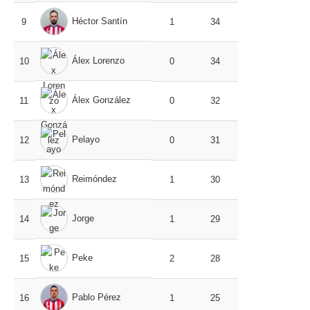
Héctor Santín
9
1
34
Álex Lorenzo
10
0
34
Álex González
11
0
32
Pelayo
12
0
31
Reimóndez
13
1
30
Jorge
14
1
29
Peke
15
2
28
Pablo Pérez
16
1
25