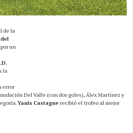
l de la
 del
 por un
.D.
n la
 error
anudación Del Valle (con dos goles), Álex Martínez y
tegoría.
Yanis Castagne
recibió el trofeo al mejor