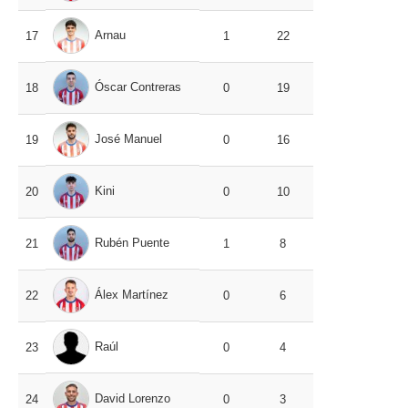
Arnau
17
1
22
Óscar Contreras
18
0
19
José Manuel
19
0
16
Kini
20
0
10
Rubén Puente
21
1
8
Álex Martínez
22
0
6
Raúl
23
0
4
David Lorenzo
24
0
3