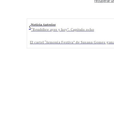
recuperar u
Noticia Anterior
“Bembibre ayer y hoy”. Capítulo ocho
El cartel “Armonía Festiva” de Susana Gomes gana 