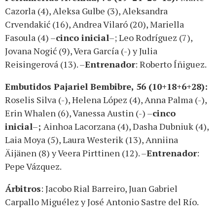
Cazorla (4), Aleksa Gulbe (3), Aleksandra
Crvendakić (16), Andrea Vilaró (20), Mariella
Fasoula (4) ­–
cinco inicial
–; Leo Rodríguez (7),
Jovana Nogić (9), Vera García (-) y Julia
Reisingerová (13). ­–
Entrenador
: Roberto Íñiguez.
Embutidos Pajariel Bembibre, 56 (10+18+6+28):
Roselis Silva (-), Helena López (4), Anna Palma (-),
Erin Whalen (6), Vanessa Austin (-) –
cinco
inicial
–
;
Ainhoa Lacorzana (4), Dasha Dubniuk (4),
Laia Moya (5), Laura Westerik (13), Anniina
Äijänen (8) y Veera Pirttinen (12). –
Entrenador
:
Pepe Vázquez.
Árbitros
: Jacobo Rial Barreiro, Juan Gabriel
Carpallo Miguélez y José Antonio Sastre del Río.