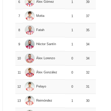
Álex Gómez
6
1
39
Motta
7
1
37
Fatah
8
1
35
Héctor Santín
9
1
34
Álex Lorenzo
10
0
34
Álex González
11
0
32
Pelayo
12
0
31
Reimóndez
13
1
30