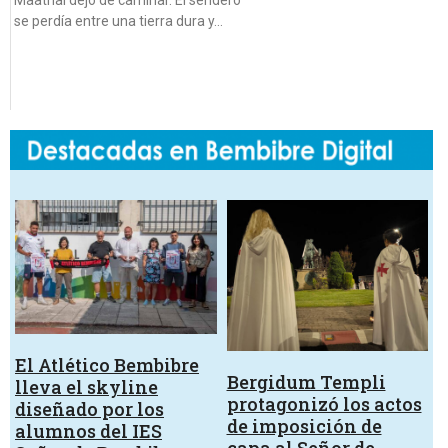
Maathai dejó de caminar. El sendero
se perdía entre una tierra dura y…
El Atlético Bembibre
Bergidum Templi
lleva el skyline
protagonizó los actos
diseñado por los
de imposición de
alumnos del IES