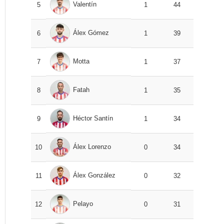
Valentín
5
1
44
Álex Gómez
6
1
39
Motta
7
1
37
Fatah
8
1
35
Héctor Santín
9
1
34
Álex Lorenzo
10
0
34
Álex González
11
0
32
Pelayo
12
0
31