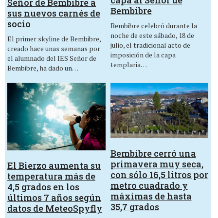
capa al Señor de
Señor de Bembibre a
Bembibre
sus nuevos carnés de
socio
Bembibre celebró durante la
noche de este sábado, 18 de
El primer skyline de Bembibre,
julio, el tradicional acto de
creado hace unas semanas por
imposición de la capa
el alumnado del IES Señor de
templaria…
Bembibre, ha dado un…
Bembibre cerró una
primavera muy seca,
El Bierzo aumenta su
con sólo 16,5 litros por
temperatura más de
metro cuadrado y
4,5 grados en los
máximas de hasta
últimos 7 años según
35,7 grados
datos de MeteoSpyfly