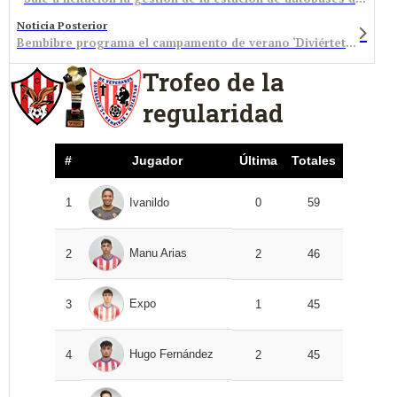
Noticia Posterior
Bembibre programa el campamento de verano ‘Diviértete en tu pueblo’
Trofeo de la
regularidad
#
Jugador
Última
Totales
1
Ivanildo
0
59
Manu Arias
2
2
46
Expo
3
1
45
Hugo Fernández
4
2
45