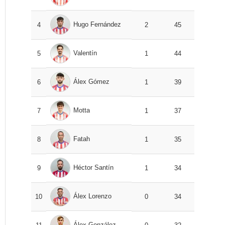
Hugo Fernández
4
2
45
Valentín
5
1
44
Álex Gómez
6
1
39
Motta
7
1
37
Fatah
8
1
35
Héctor Santín
9
1
34
Álex Lorenzo
10
0
34
Álex González