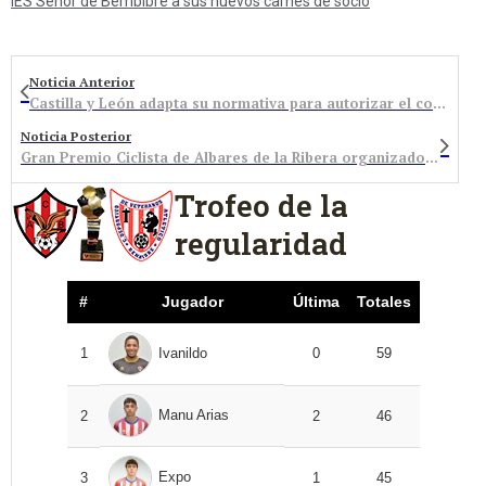
IES Señor de Bembibre a sus nuevos carnés de socio
Noticia Anterior
Castilla y León adapta su normativa para autorizar el consumo y venta de alimentos y bebidas en recintos deportivos
Noticia Posterior
Gran Premio Ciclista de Albares de la Ribera organizado por el Club Deportivo Bembibre Ciclista
Trofeo de la
regularidad
#
Jugador
Última
Totales
1
Ivanildo
0
59
Manu Arias
2
2
46
Expo
3
1
45