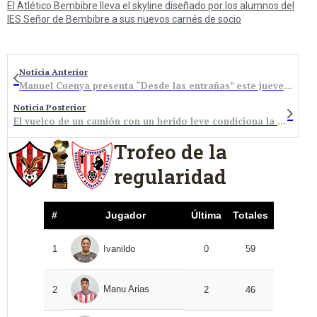
El Atlético Bembibre lleva el skyline diseñado por los alumnos del
IES Señor de Bembibre a sus nuevos carnés de socio
Noticia Anterior
Manuel Cuenya presenta “Desde las entrañas” este jueves en La Casa de las Culturas
Noticia Posterior
El vuelco de un camión con un herido leve condiciona la circulación en la A6 (sentido Madrid) a la altura de Bembibre
Trofeo de la
regularidad
#
Jugador
Última
Totales
1
Ivanildo
0
59
Manu Arias
2
2
46