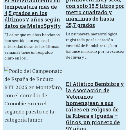
El Bierzo aumenta su
con sólo 16,5 litros por
temperatura más de
metro cuadrado y
4,5 grados en los
máximas de hasta
últimos 7 años según
35,7 grados
datos de MeteoSpyfly
La primavera meteorológica
El calor que muchos bercianos
registrada por la estación
han sentido con especial
ibembi2 de Bembibre dejó un
intensidad durante las últimas
balance marcado por la escasez
semanas tiene un respaldo
de lluvia y…
claro en los…
El Atlético Bembibre y
la Asociación de
Veteranos
homenajean a sus
raíces en Folgoso de
la Ribera e Igüeña –
Ginos, un pionero de
97 años