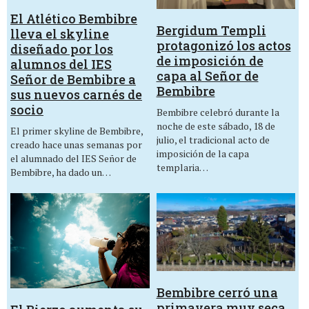
El Atlético Bembibre
Bergidum Templi
lleva el skyline
protagonizó los actos
diseñado por los
de imposición de
alumnos del IES
capa al Señor de
Señor de Bembibre a
Bembibre
sus nuevos carnés de
socio
Bembibre celebró durante la
noche de este sábado, 18 de
El primer skyline de Bembibre,
julio, el tradicional acto de
creado hace unas semanas por
imposición de la capa
el alumnado del IES Señor de
templaria…
Bembibre, ha dado un…
Bembibre cerró una
primavera muy seca,