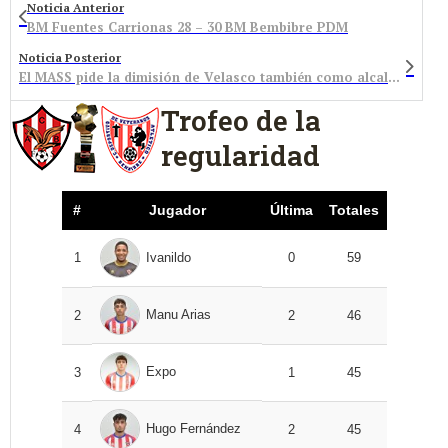
Noticia Anterior
BM Fuentes Carrionas 28 – 30 BM Bembibre PDM
Noticia Posterior
El MASS pide la dimisión de Velasco también como alcalde de Congosto
Trofeo de la
regularidad
#
Jugador
Última
Totales
1
Ivanildo
0
59
Manu Arias
2
2
46
Expo
3
1
45
Hugo Fernández
4
2
45