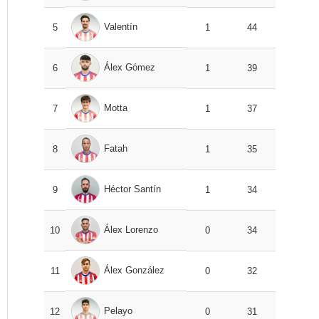
Valentín
5
1
44
Álex Gómez
6
1
39
Motta
7
1
37
Fatah
8
1
35
Héctor Santín
9
1
34
Álex Lorenzo
10
0
34
Álex González
11
0
32
Pelayo
12
0
31