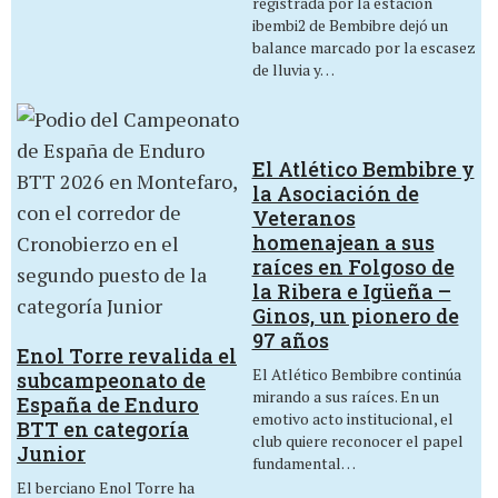
registrada por la estación
ibembi2 de Bembibre dejó un
balance marcado por la escasez
de lluvia y…
El Atlético Bembibre y
la Asociación de
Veteranos
homenajean a sus
raíces en Folgoso de
la Ribera e Igüeña –
Ginos, un pionero de
97 años
Enol Torre revalida el
El Atlético Bembibre continúa
subcampeonato de
mirando a sus raíces. En un
España de Enduro
emotivo acto institucional, el
BTT en categoría
club quiere reconocer el papel
Junior
fundamental…
El berciano Enol Torre ha