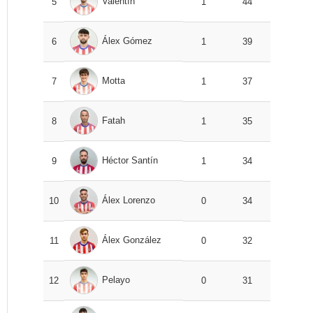
Valentín
5
1
44
Álex Gómez
6
1
39
Motta
7
1
37
Fatah
8
1
35
Héctor Santín
9
1
34
Álex Lorenzo
10
0
34
Álex González
11
0
32
Pelayo
12
0
31