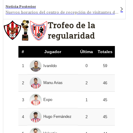
Noticia Posterior
Nuevos horarios del centro de recepción de visitantes de las Médulas
Trofeo de la
regularidad
#
Jugador
Última
Totales
1
Ivanildo
0
59
Manu Arias
2
2
46
Expo
3
1
45
Hugo Fernández
4
2
45