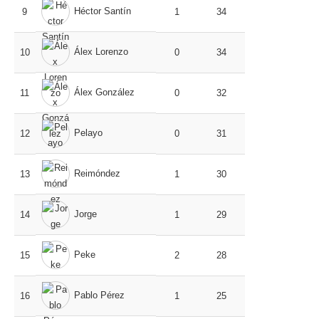
Héctor Santín
9
1
34
Álex Lorenzo
10
0
34
Álex González
11
0
32
Pelayo
12
0
31
Reimóndez
13
1
30
Jorge
14
1
29
Peke
15
2
28
Pablo Pérez
16
1
25