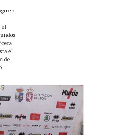
ngo en
 el
egundos
rcera
sta el
n de
5