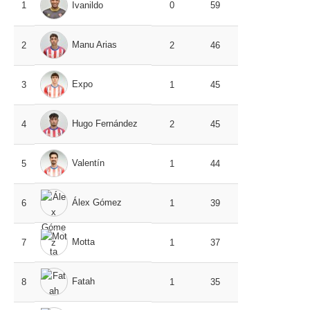
1
Ivanildo
0
59
Manu Arias
2
2
46
Expo
3
1
45
Hugo Fernández
4
2
45
Valentín
5
1
44
Álex Gómez
6
1
39
Motta
7
1
37
Fatah
8
1
35