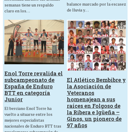
balance marcado por la escasez
semanas tiene un respaldo
de lluvia y…
claro en los…
Enol Torre revalida el
El Atlético Bembibre y
subcampeonato de
la Asociación de
España de Enduro
Veteranos
BTT en categoría
homenajean a sus
Junior
raíces en Folgoso de
El berciano Enol Torre ha
la Ribera e Igüeña –
vuelto a situarse entre los
Ginos, un pionero de
mejores especialistas
97 años
nacionales de Enduro BTT tras
proclamarse subcampeón de…