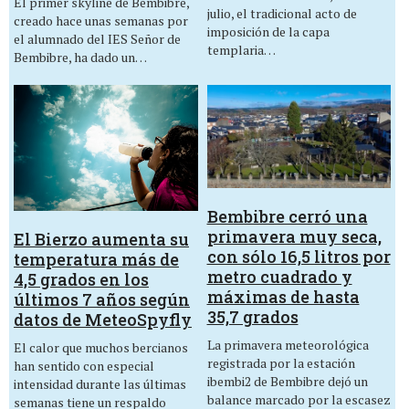
El primer skyline de Bembibre,
julio, el tradicional acto de
creado hace unas semanas por
imposición de la capa
el alumnado del IES Señor de
templaria…
Bembibre, ha dado un…
Bembibre cerró una
primavera muy seca,
El Bierzo aumenta su
con sólo 16,5 litros por
temperatura más de
metro cuadrado y
4,5 grados en los
máximas de hasta
últimos 7 años según
35,7 grados
datos de MeteoSpyfly
La primavera meteorológica
El calor que muchos bercianos
registrada por la estación
han sentido con especial
ibembi2 de Bembibre dejó un
intensidad durante las últimas
balance marcado por la escasez
semanas tiene un respaldo