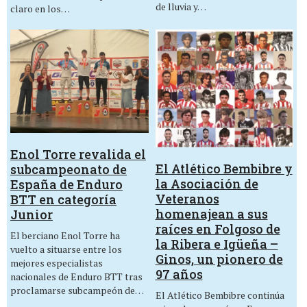
de lluvia y…
claro en los…
Enol Torre revalida el
El Atlético Bembibre y
subcampeonato de
la Asociación de
España de Enduro
Veteranos
BTT en categoría
homenajean a sus
Junior
raíces en Folgoso de
El berciano Enol Torre ha
la Ribera e Igüeña –
vuelto a situarse entre los
Ginos, un pionero de
mejores especialistas
97 años
nacionales de Enduro BTT tras
proclamarse subcampeón de…
El Atlético Bembibre continúa