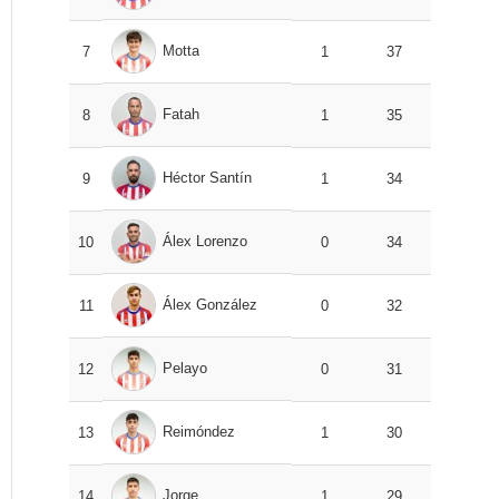
Motta
7
1
37
Fatah
8
1
35
Héctor Santín
9
1
34
Álex Lorenzo
10
0
34
Álex González
11
0
32
Pelayo
12
0
31
Reimóndez
13
1
30
Jorge
14
1
29