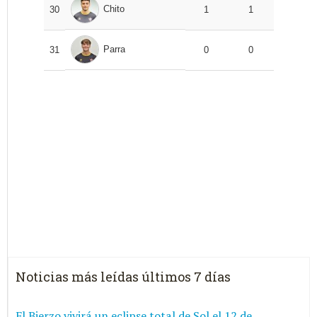
Chito
30
1
1
Parra
31
0
0
Noticias más leídas últimos 7 días
El Bierzo vivirá un eclipse total de Sol el 12 de