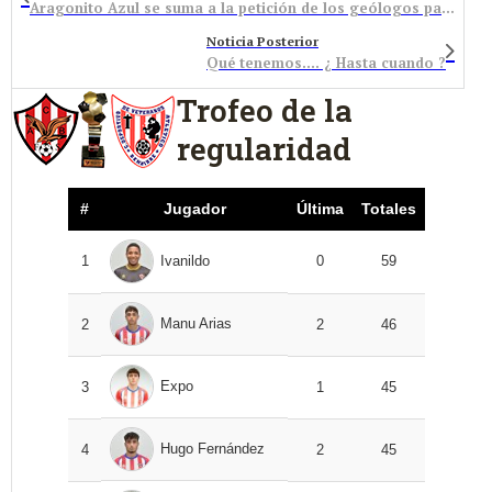
Aragonito Azul se suma a la petición de los geólogos para que el Ministro Wert modifique el proyecto de la LOMCE, y pide apoyo a la ciudadanía
Noticia Posterior
Qué tenemos…. ¿ Hasta cuando ?
Trofeo de la
regularidad
#
Jugador
Última
Totales
1
Ivanildo
0
59
Manu Arias
2
2
46
Expo
3
1
45
Hugo Fernández
4
2
45