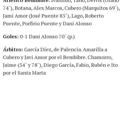
Atlético Bembibre:
Ivanildo, Tano, Deivis (Olano
74´), Botana, Alex Marcos, Cubero (Marquitos 69´),
Jami Amor (José Puente 85´), Lago, Roberto
Puente, Porfirio Puente y Dani Alonso
Goles:
0-1 Dani Alonso 70´ (p.)
Árbitro:
García Díez, de Palencia. Amarilla a
Cubero y Javi Amor por el Bembibre. Chamorro,
Jaime (54´ y 78´), Diego García, Fabio, Rubén e Ito
por el Santa Marta