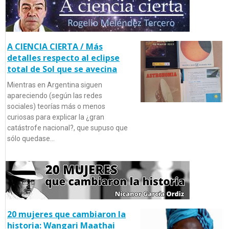
A CIENCIA CIERTA / Más
detalles respecto al eclipse
total de Sol que se avecina
Mientras en Argentina siguen
apareciendo (según las redes
sociales) teorías más o menos
curiosas para explicar la ¿gran
catástrofe nacional?, que supuso que
sólo quedase…
20 mujeres que cambiaron la
historia: Wangari Maathai