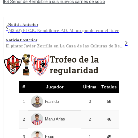
IES Señor de Bembibre a sus nuevos carnés de socio
Noticia Anterior
(48-65) El C.B. Bembibbre P.D. M. no puede con el líder
Noticia Posterior
El pintor Javier Zorrilla en La Casa de las Culturas de Bembibre
Trofeo de la
regularidad
#
Jugador
Última
Totales
1
Ivanildo
0
59
Manu Arias
2
2
46
Expo
3
1
45