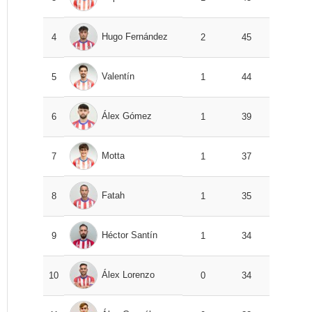
Hugo Fernández
4
2
45
Valentín
5
1
44
Álex Gómez
6
1
39
Motta
7
1
37
Fatah
8
1
35
Héctor Santín
9
1
34
Álex Lorenzo
10
0
34