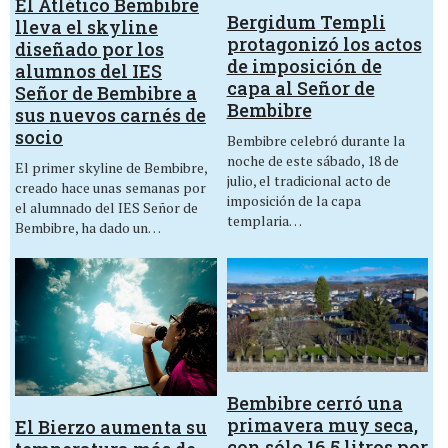
El Atlético Bembibre
Bergidum Templi
lleva el skyline
protagonizó los actos
diseñado por los
de imposición de
alumnos del IES
capa al Señor de
Señor de Bembibre a
Bembibre
sus nuevos carnés de
socio
Bembibre celebró durante la
noche de este sábado, 18 de
El primer skyline de Bembibre,
julio, el tradicional acto de
creado hace unas semanas por
imposición de la capa
el alumnado del IES Señor de
templaria…
Bembibre, ha dado un…
Bembibre cerró una
primavera muy seca,
El Bierzo aumenta su
con sólo 16,5 litros por