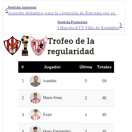
Noticia Anterior
Acuerdo definitivo para la captación de Bárcena que se presentará en octubre
Noticia Posterior
I Marcha BTT Villa de Bembibre
Trofeo de la
regularidad
#
Jugador
Última
Totales
1
Ivanildo
0
59
Manu Arias
2
2
46
Expo
3
1
45
Hugo Fernández
4
2
45