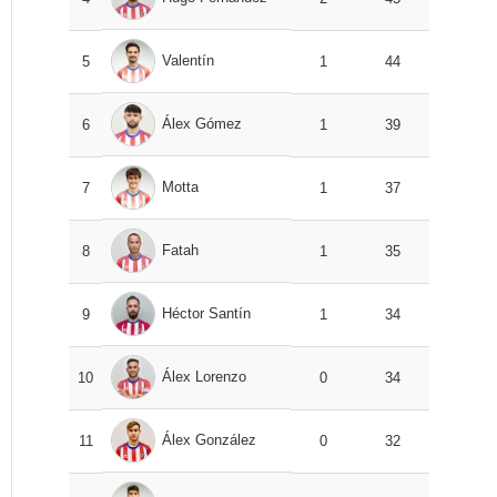
Valentín
5
1
44
Álex Gómez
6
1
39
Motta
7
1
37
Fatah
8
1
35
Héctor Santín
9
1
34
Álex Lorenzo
10
0
34
Álex González
11
0
32