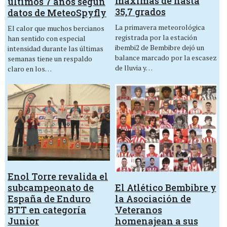
máximas de hasta
últimos 7 años según
35,7 grados
datos de MeteoSpyfly
La primavera meteorológica
El calor que muchos bercianos
registrada por la estación
han sentido con especial
ibembi2 de Bembibre dejó un
intensidad durante las últimas
balance marcado por la escasez
semanas tiene un respaldo
de lluvia y…
claro en los…
Enol Torre revalida el
El Atlético Bembibre y
subcampeonato de
la Asociación de
España de Enduro
Veteranos
BTT en categoría
homenajean a sus
Junior