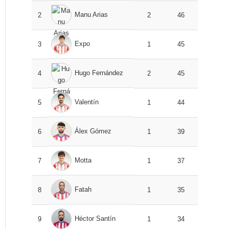
Manu Arias
2
2
46
Expo
3
1
45
Hugo Fernández
4
2
45
Valentín
5
1
44
Álex Gómez
6
1
39
Motta
7
1
37
Fatah
8
1
35
Héctor Santín
9
1
34