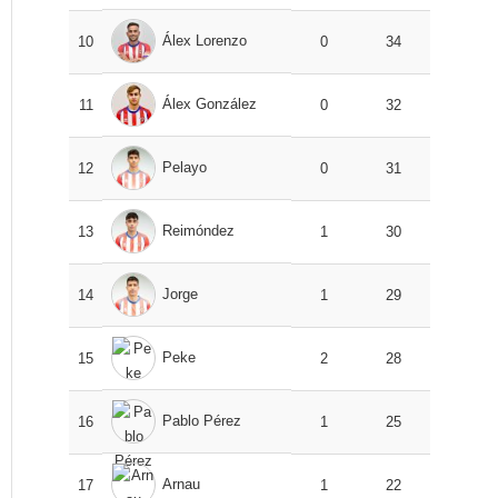
Álex Lorenzo
10
0
34
Álex González
11
0
32
Pelayo
12
0
31
Reimóndez
13
1
30
Jorge
14
1
29
Peke
15
2
28
Pablo Pérez
16
1
25
Arnau
17
1
22