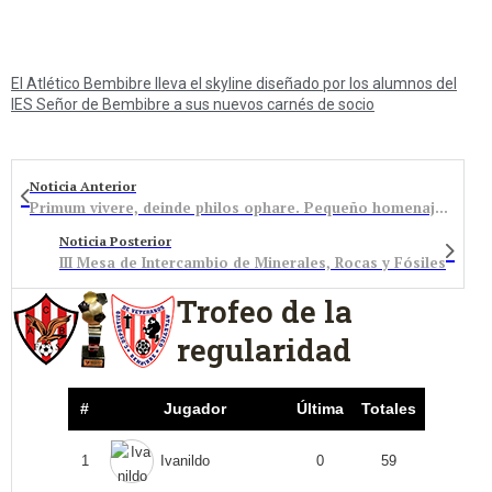
El Atlético Bembibre lleva el skyline diseñado por los alumnos del
IES Señor de Bembibre a sus nuevos carnés de socio
Noticia Anterior
Primum vivere, deinde philos ophare. Pequeño homenaje a Aragonito Azul
Noticia Posterior
III Mesa de Intercambio de Minerales, Rocas y Fósiles
Trofeo de la
regularidad
#
Jugador
Última
Totales
1
Ivanildo
0
59