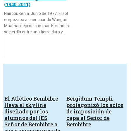
(1940-2011)
Nairobi, Kenia. Junio de 1977. El sol
empezaba a caer cuando Wangari
Maathai dejó de caminar. El sendero
se perdía entre una tierra dura y…
El Atlético Bembibre
Bergidum Templi
lleva el skyline
protagonizó los actos
diseñado por los
de imposición de
alumnos del IES
capa al Señor de
Señor de Bembibre a
Bembibre
sus nuevos carnés de