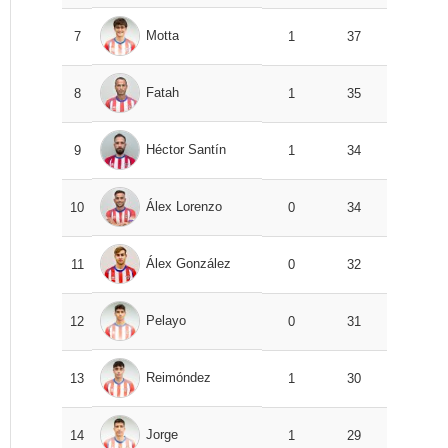
Motta
7
1
37
Fatah
8
1
35
Héctor Santín
9
1
34
Álex Lorenzo
10
0
34
Álex González
11
0
32
Pelayo
12
0
31
Reimóndez
13
1
30
Jorge
14
1
29