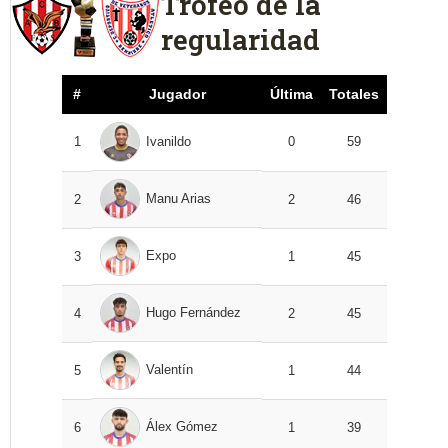
Trofeo de la
regularidad
#
Jugador
Última
Totales
1
Ivanildo
0
59
Manu Arias
2
2
46
Expo
3
1
45
Hugo Fernández
4
2
45
Valentín
5
1
44
Álex Gómez
6
1
39