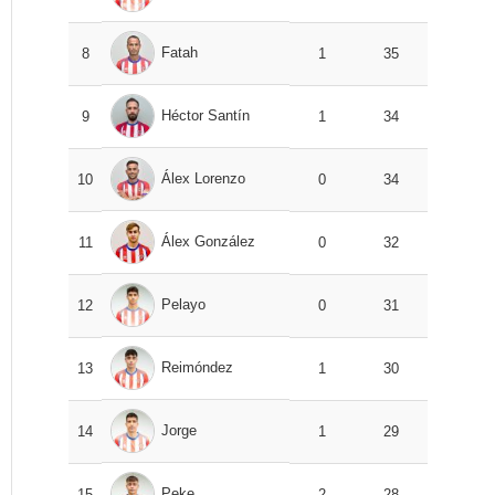
Fatah
8
1
35
Héctor Santín
9
1
34
Álex Lorenzo
10
0
34
Álex González
11
0
32
Pelayo
12
0
31
Reimóndez
13
1
30
Jorge
14
1
29
Peke
15
2
28