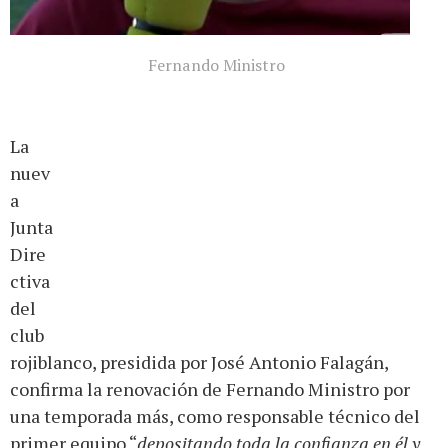
Fernando Ministro
La
nuev
a
Junta
Dire
ctiva
del
club
rojiblanco, presidida por José Antonio Falagán,
confirma la renovación de Fernando Ministro por
una temporada más, como responsable técnico del
primer equipo “
depositando toda la confianza en él y