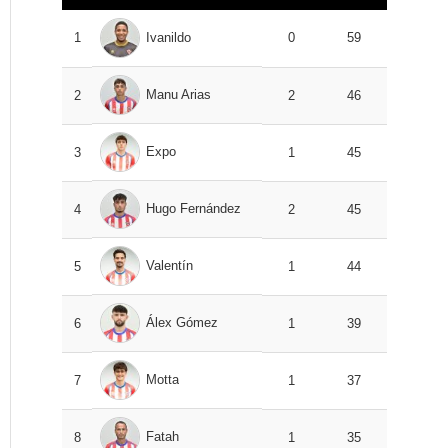
1
Ivanildo
0
59
Manu Arias
2
2
46
Expo
3
1
45
Hugo Fernández
4
2
45
Valentín
5
1
44
Álex Gómez
6
1
39
Motta
7
1
37
Fatah
8
1
35