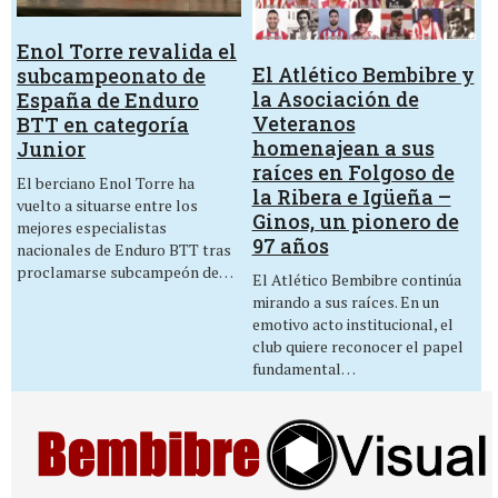
Enol Torre revalida el
El Atlético Bembibre y
subcampeonato de
la Asociación de
España de Enduro
Veteranos
BTT en categoría
homenajean a sus
Junior
raíces en Folgoso de
El berciano Enol Torre ha
la Ribera e Igüeña –
vuelto a situarse entre los
Ginos, un pionero de
mejores especialistas
97 años
nacionales de Enduro BTT tras
proclamarse subcampeón de…
El Atlético Bembibre continúa
mirando a sus raíces. En un
emotivo acto institucional, el
club quiere reconocer el papel
fundamental…