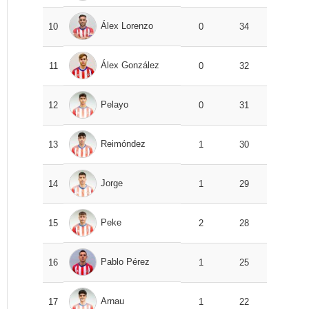
Álex Lorenzo
10
0
34
Álex González
11
0
32
Pelayo
12
0
31
Reimóndez
13
1
30
Jorge
14
1
29
Peke
15
2
28
Pablo Pérez
16
1
25
Arnau
17
1
22