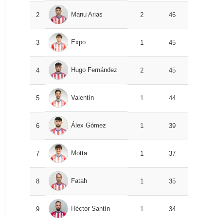
Manu Arias
2
2
46
Expo
3
1
45
Hugo Fernández
4
2
45
Valentín
5
1
44
Álex Gómez
6
1
39
Motta
7
1
37
Fatah
8
1
35
Héctor Santín
9
1
34