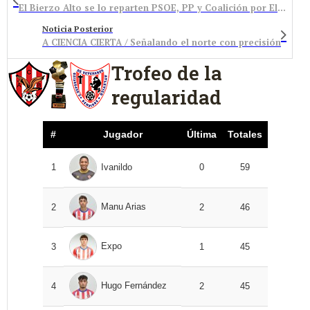
El Bierzo Alto se lo reparten PSOE, PP y Coalición por El Bierzo
Noticia Posterior
A CIENCIA CIERTA / Señalando el norte con precisión
Trofeo de la
regularidad
#
Jugador
Última
Totales
1
Ivanildo
0
59
Manu Arias
2
2
46
Expo
3
1
45
Hugo Fernández
4
2
45