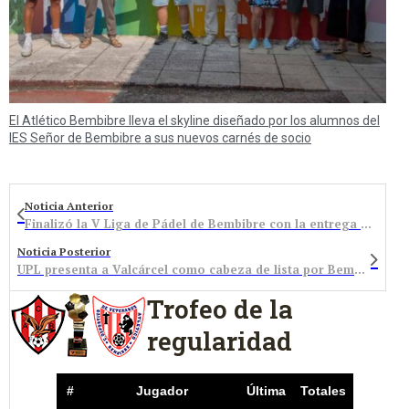
El Atlético Bembibre lleva el skyline diseñado por los alumnos del
IES Señor de Bembibre a sus nuevos carnés de socio
Noticia Anterior
Finalizó la V Liga de Pádel de Bembibre con la entrega de premios
Noticia Posterior
UPL presenta a Valcárcel como cabeza de lista por Bembibre
Trofeo de la
regularidad
#
Jugador
Última
Totales