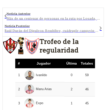
Noticia Anterior
Más de un centenar de personas en la ruta por Losada, Arlanza y Labaniego a beneficio de la AECC
Noticia Posterior
Raúl Durán del Dipuleon-Bembibre, cuádruple campeón de Castilla y León de pista
Trofeo de la
regularidad
#
Jugador
Última
Totales
1
Ivanildo
0
59
Manu Arias
2
2
46
Expo
3
1
45