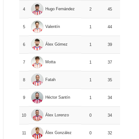
Hugo Fernández
4
2
45
Valentín
5
1
44
Álex Gómez
6
1
39
Motta
7
1
37
Fatah
8
1
35
Héctor Santín
9
1
34
Álex Lorenzo
10
0
34
Álex González
11
0
32