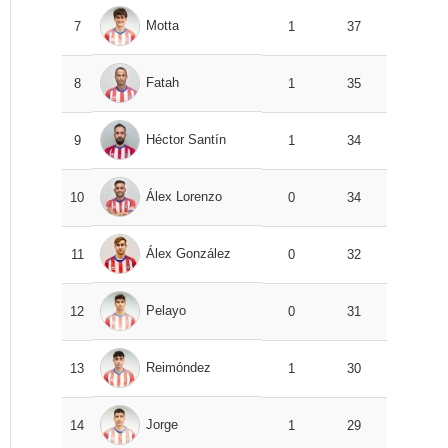
Motta
7
1
37
Fatah
8
1
35
Héctor Santín
9
1
34
Álex Lorenzo
10
0
34
Álex González
11
0
32
Pelayo
12
0
31
Reimóndez
13
1
30
Jorge
14
1
29