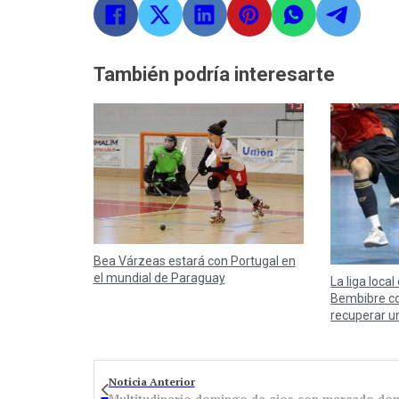
También podría interesarte
Bea Várzeas estará con Portugal en
el mundial de Paraguay
La liga local
Bembibre co
recuperar u
Noticia Anterior
Multitudinario domingo de ajos con mercado domi