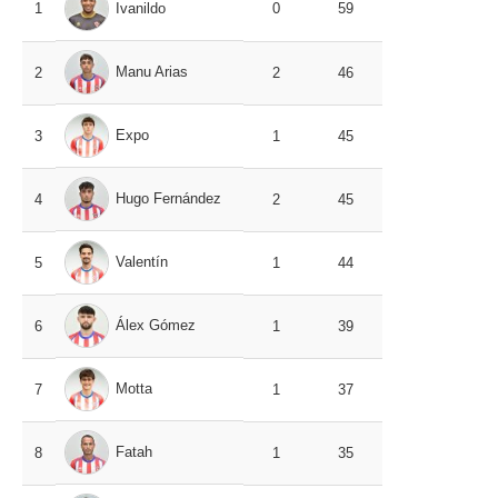
1
Ivanildo
0
59
Manu Arias
2
2
46
Expo
3
1
45
Hugo Fernández
4
2
45
Valentín
5
1
44
Álex Gómez
6
1
39
Motta
7
1
37
Fatah
8
1
35