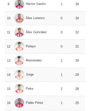
Héctor Santín
9
1
34
Álex Lorenzo
10
0
34
Álex González
11
0
32
Pelayo
12
0
31
Reimóndez
13
1
30
Jorge
14
1
29
Peke
15
2
28
Pablo Pérez
16
1
25