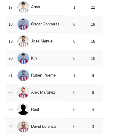
Arnau
17
1
22
Óscar Contreras
18
0
19
José Manuel
19
0
16
Kini
20
0
10
Rubén Puente
21
1
8
Álex Martínez
22
0
6
Raúl
23
0
4
David Lorenzo
24
0
3