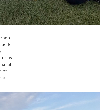
orneo
que le
e
torias
nal al
ejor
ejor