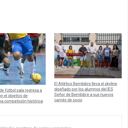
El Atlético Bembibre lleva el skyline
diseñado por los alumnos del IES
 de fútbol sala regresa a
Señor de Bembibre a sus nuevos
n el objetivo de
carnés de socio
na competición histórica
nical y apertura de varios comercios