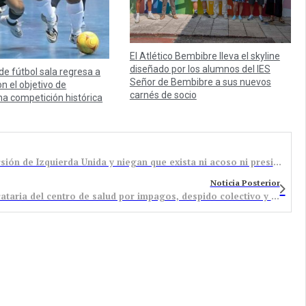
El Atlético Bembibre lleva el skyline
diseñado por los alumnos del IES
 de fútbol sala regresa a
Señor de Bembibre a sus nuevos
n el objetivo de
carnés de socio
na competición histórica
Los trabajadores de la residencia rechazan la versión de Izquierda Unida y niegan que exista ni acoso ni presiones
Noticia Posterior
Incertidumbre por el conflicto laboral de la adjudicataria del centro de salud por impagos, despido colectivo y preconcurso de acreedores