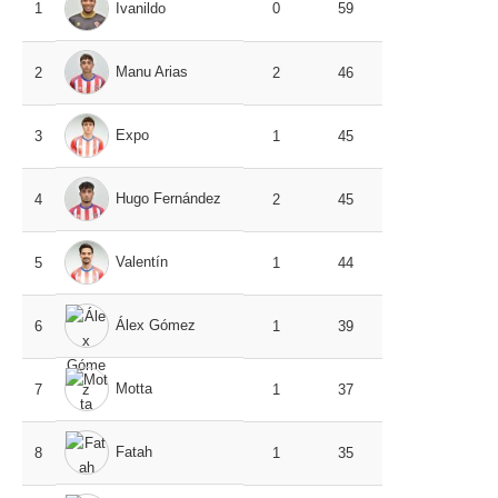
1
Ivanildo
0
59
Manu Arias
2
2
46
Expo
3
1
45
Hugo Fernández
4
2
45
Valentín
5
1
44
Álex Gómez
6
1
39
Motta
7
1
37
Fatah
8
1
35