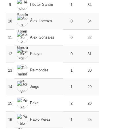
Héctor Santín
9
1
34
Álex Lorenzo
10
0
34
Álex González
11
0
32
Pelayo
12
0
31
Reimóndez
13
1
30
Jorge
14
1
29
Peke
15
2
28
Pablo Pérez
16
1
25