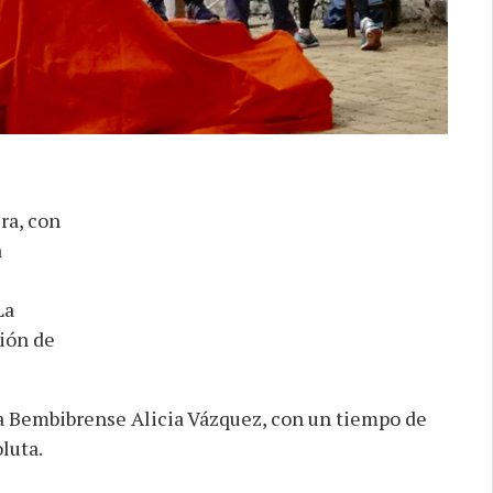
ra, con
a
La
ión de
a Bembibrense Alicia Vázquez, con un tiempo de
luta.