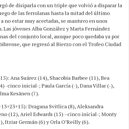
gó de disiparla con un triple que volvió a disparar la
uego de las ferrolanas hasta la mitad del último
se a no estar muy acertadas, se mantuvo en unos
. Las jóvenes Alba González y Marta Fernández
nas del conjunto local, aunque poco quedaba ya por
mbibrense, que regresó al Bierzo con el Trofeo Ciudad
: Ana Suárez (14), Shacobia Barbee (11), Bea
 -cinco inicial-; Paula García (-), Dana Villar (-),
ilma Kesänen (7).
+23+15): Dragana Svitlica (8), Aleksandra
no (12), Ariel Edwards (15) –cinco inicial-; Monty
, Itziar Germán (6) y Orla O’Reilly (6).