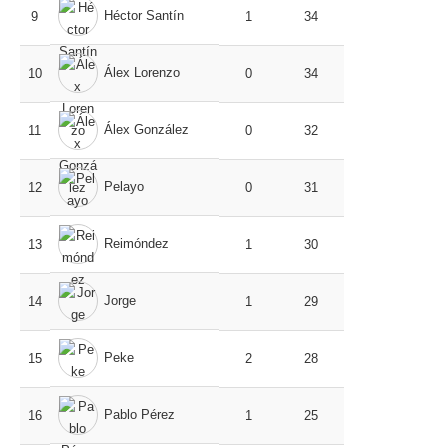
Héctor Santín
9
1
34
Álex Lorenzo
10
0
34
Álex González
11
0
32
Pelayo
12
0
31
Reimóndez
13
1
30
Jorge
14
1
29
Peke
15
2
28
Pablo Pérez
16
1
25