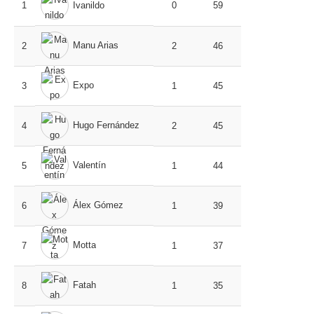
1
Ivanildo
0
59
Manu Arias
2
2
46
Expo
3
1
45
Hugo Fernández
4
2
45
Valentín
5
1
44
Álex Gómez
6
1
39
Motta
7
1
37
Fatah
8
1
35