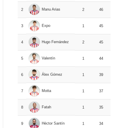
Manu Arias
2
2
46
Expo
3
1
45
Hugo Fernández
4
2
45
Valentín
5
1
44
Álex Gómez
6
1
39
Motta
7
1
37
Fatah
8
1
35
Héctor Santín
9
1
34