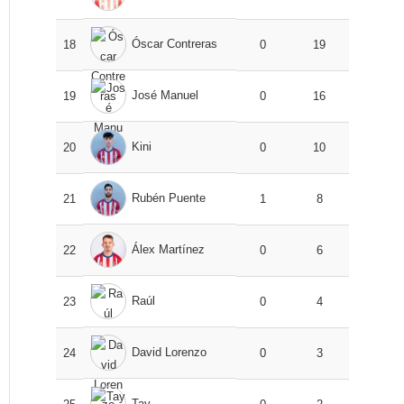
Óscar Contreras
18
0
19
José Manuel
19
0
16
Kini
20
0
10
Rubén Puente
21
1
8
Álex Martínez
22
0
6
Raúl
23
0
4
David Lorenzo
24
0
3
Tay