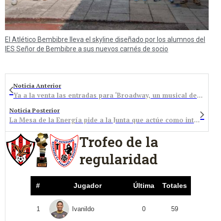
El Atlético Bembibre lleva el skyline diseñado por los alumnos del
IES Señor de Bembibre a sus nuevos carnés de socio
Noticia Anterior
Ya a la venta las entradas para ‘Broadway, un musical de cine’
Noticia Posterior
La Mesa de la Energía pide a la Junta que actúe como intermediario para evitar el desmantelamiento de Compostilla
Trofeo de la
regularidad
#
Jugador
Última
Totales
1
Ivanildo
0
59