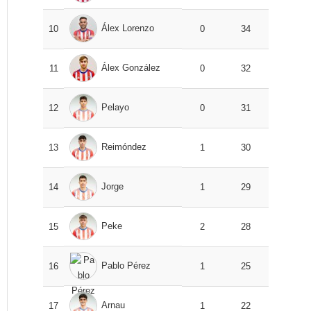
Álex Lorenzo
10
0
34
Álex González
11
0
32
Pelayo
12
0
31
Reimóndez
13
1
30
Jorge
14
1
29
Peke
15
2
28
Pablo Pérez
16
1
25
Arnau
17
1
22