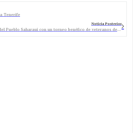
 a Tenerife
Noticia Posterior
Bembibre se implica con la asociación de Amigos del Pueblo Saharaui con un torneo benéfico de veteranos de fútbol sala