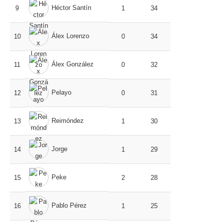
Héctor Santín
9
1
34
Álex Lorenzo
10
0
34
Álex González
11
0
32
Pelayo
12
0
31
Reimóndez
13
1
30
Jorge
14
1
29
Peke
15
2
28
Pablo Pérez
16
1
25