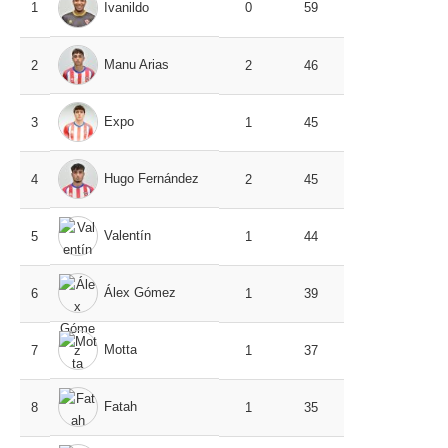
1
Ivanildo
0
59
Manu Arias
2
2
46
Expo
3
1
45
Hugo Fernández
4
2
45
Valentín
5
1
44
Álex Gómez
6
1
39
Motta
7
1
37
Fatah
8
1
35