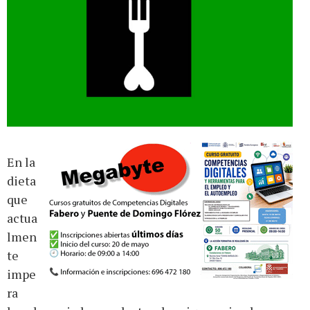
En la
dieta
que
actua
lmen
te
impe
ra