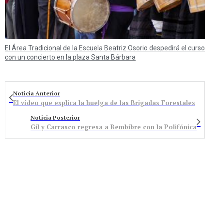
El Área Tradicional de la Escuela Beatriz Osorio despedirá el curso
con un concierto en la plaza Santa Bárbara
Noticia Anterior
El vídeo que explica la huelga de las Brigadas Forestales
Noticia Posterior
Gil y Carrasco regresa a Bembibre con la Polifónica