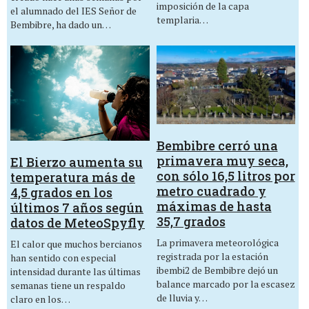
imposición de la capa
el alumnado del IES Señor de
templaria…
Bembibre, ha dado un…
Bembibre cerró una
primavera muy seca,
El Bierzo aumenta su
con sólo 16,5 litros por
temperatura más de
metro cuadrado y
4,5 grados en los
máximas de hasta
últimos 7 años según
35,7 grados
datos de MeteoSpyfly
La primavera meteorológica
El calor que muchos bercianos
registrada por la estación
han sentido con especial
ibembi2 de Bembibre dejó un
intensidad durante las últimas
balance marcado por la escasez
semanas tiene un respaldo
de lluvia y…
claro en los…