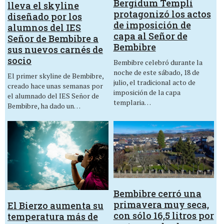
Bergidum Templi
lleva el skyline
protagonizó los actos
diseñado por los
de imposición de
alumnos del IES
capa al Señor de
Señor de Bembibre a
Bembibre
sus nuevos carnés de
socio
Bembibre celebró durante la
noche de este sábado, 18 de
El primer skyline de Bembibre,
julio, el tradicional acto de
creado hace unas semanas por
imposición de la capa
el alumnado del IES Señor de
templaria…
Bembibre, ha dado un…
Bembibre cerró una
primavera muy seca,
El Bierzo aumenta su
con sólo 16,5 litros por
temperatura más de