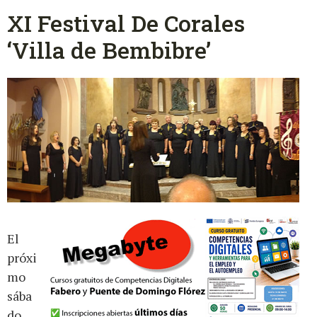
XI Festival De Corales
‘Villa de Bembibre’
El
próxi
mo
sába
do,