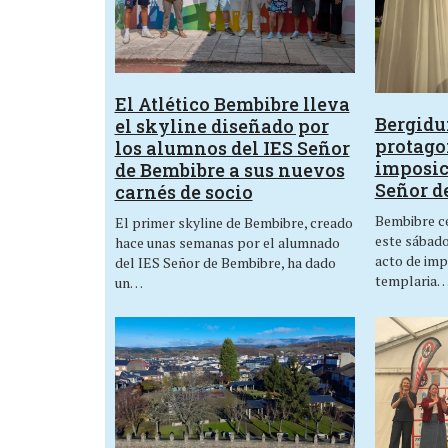
El Atlético Bembibre lleva
Bergid
el skyline diseñado por
protagon
los alumnos del IES Señor
imposic
de Bembibre a sus nuevos
Señor d
carnés de socio
Bembibre ce
El primer skyline de Bembibre, creado
este sábado,
hace unas semanas por el alumnado
acto de imp
del IES Señor de Bembibre, ha dado
templaria
un…