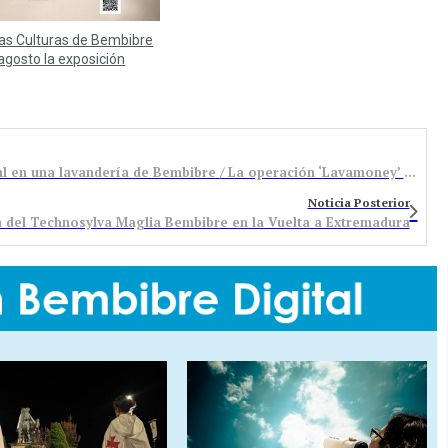
las Culturas de Bembibre
agosto la exposición
VÍDEO. Así se hace con su botín un grupo criminal en una lavandería de Bembibre / La operación ‘Lavamoney’ ha permitido su desarticulación
Noticia Posterior
 del Technosylva Maglia Bembibre en la Vuelta a Extremadura