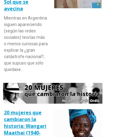
Sol que se
avecina
Mientras en Argentina
siguen apareciendo
(según las redes
sociales) teorías más
o menos curiosas para
explicar la ¿gran
catástrofe nacional?,
que supuso que sólo
quedase…
20 mujeres que
cambiaron la
historia: Wangari
Maathai (1940-