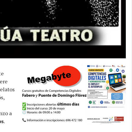
te
ere
relatos
s,
nzo a
os
.