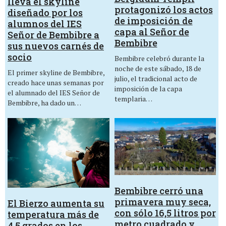
lleva el skyline
protagonizó los actos
diseñado por los
de imposición de
alumnos del IES
capa al Señor de
Señor de Bembibre a
Bembibre
sus nuevos carnés de
socio
Bembibre celebró durante la
noche de este sábado, 18 de
El primer skyline de Bembibre,
julio, el tradicional acto de
creado hace unas semanas por
imposición de la capa
el alumnado del IES Señor de
templaria…
Bembibre, ha dado un…
Bembibre cerró una
primavera muy seca,
El Bierzo aumenta su
con sólo 16,5 litros por
temperatura más de
metro cuadrado y
4,5 grados en los