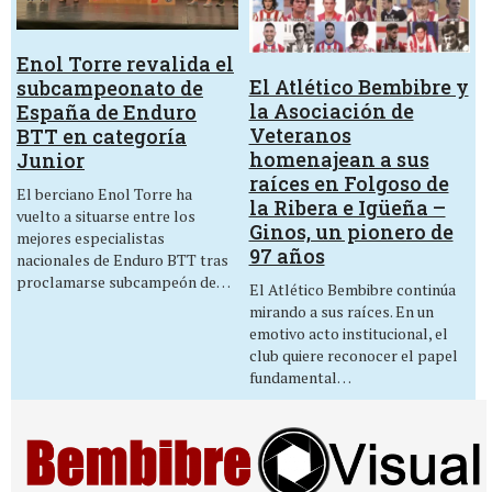
Enol Torre revalida el
El Atlético Bembibre y
subcampeonato de
la Asociación de
España de Enduro
Veteranos
BTT en categoría
homenajean a sus
Junior
raíces en Folgoso de
El berciano Enol Torre ha
la Ribera e Igüeña –
vuelto a situarse entre los
Ginos, un pionero de
mejores especialistas
97 años
nacionales de Enduro BTT tras
proclamarse subcampeón de…
El Atlético Bembibre continúa
mirando a sus raíces. En un
emotivo acto institucional, el
club quiere reconocer el papel
fundamental…