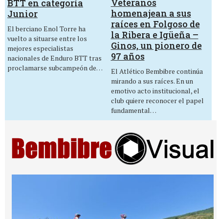
Veteranos
BTT en categoría
homenajean a sus
Junior
raíces en Folgoso de
El berciano Enol Torre ha
la Ribera e Igüeña –
vuelto a situarse entre los
Ginos, un pionero de
mejores especialistas
97 años
nacionales de Enduro BTT tras
proclamarse subcampeón de…
El Atlético Bembibre continúa
mirando a sus raíces. En un
emotivo acto institucional, el
club quiere reconocer el papel
fundamental…