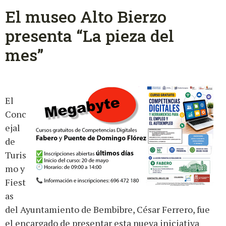
El museo Alto Bierzo
presenta “La pieza del
mes”
El
Conc
ejal
de
Turis
mo y
Fiest
as
del Ayuntamiento de Bembibre, César Ferrero, fue
el encargado de presentar esta nueva iniciativa