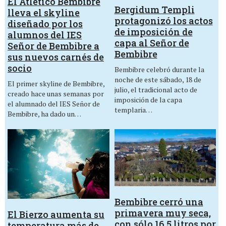
El Atlético Bembibre
Bergidum Templi
lleva el skyline
protagonizó los actos
diseñado por los
de imposición de
alumnos del IES
capa al Señor de
Señor de Bembibre a
Bembibre
sus nuevos carnés de
socio
Bembibre celebró durante la
noche de este sábado, 18 de
El primer skyline de Bembibre,
julio, el tradicional acto de
creado hace unas semanas por
imposición de la capa
el alumnado del IES Señor de
templaria…
Bembibre, ha dado un…
Bembibre cerró una
primavera muy seca,
El Bierzo aumenta su
con sólo 16,5 litros por
temperatura más de