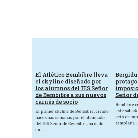
El Atlético Bembibre lleva
Bergid
el skyline diseñado por
protagon
los alumnos del IES Señor
imposic
de Bembibre a sus nuevos
Señor d
carnés de socio
Bembibre ce
este sábado,
El primer skyline de Bembibre, creado
acto de imp
hace unas semanas por el alumnado
templaria
del IES Señor de Bembibre, ha dado
un…