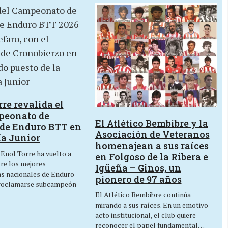
re revalida el
peonato de
El Atlético Bembibre y la
de Enduro BTT en
Asociación de Veteranos
ía Junior
homenajean a sus raíces
 Enol Torre ha vuelto a
en Folgoso de la Ribera e
tre los mejores
Igüeña – Ginos, un
as nacionales de Enduro
pionero de 97 años
roclamarse subcampeón
El Atlético Bembibre continúa
mirando a sus raíces. En un emotivo
acto institucional, el club quiere
reconocer el papel fundamental…