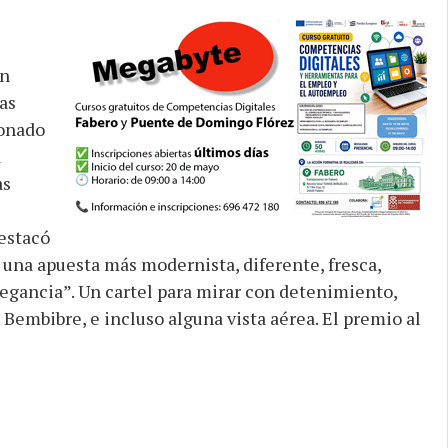
un
as
ionado
a
as
estacó
 una apuesta más modernista, diferente, fresca,
legancia”. Un cartel para mirar con detenimiento,
Bembibre, e incluso alguna vista aérea. El premio al