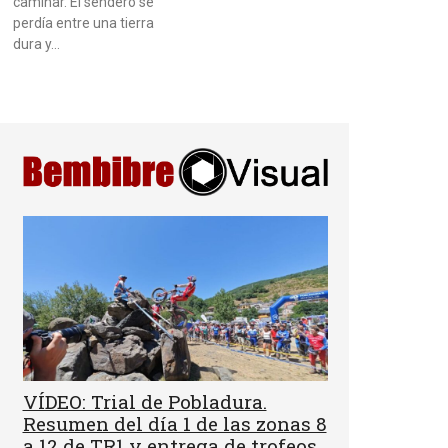
caminar. El sendero se
perdía entre una tierra
dura y…
VÍDEO: Trial de Pobladura.
Resumen del día 1 de las zonas 8
a 12 de TR1 y entrega de trofeos