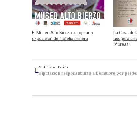
El Museo Alto Bierzo acoge una
La Casa de 
exposición de filatelia minera
acogerá en 
“Áureas”
Noticia Anterior
Diputación responsabiliza a Bembibre por perde