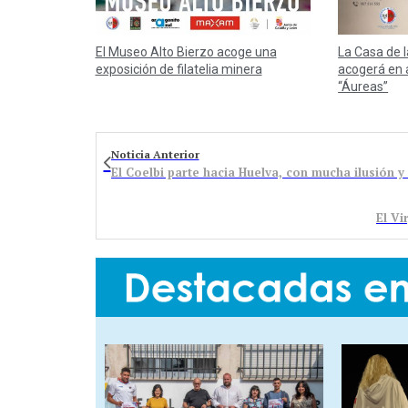
El Museo Alto Bierzo acoge una
La Casa de 
exposición de filatelia minera
acogerá en 
“Áureas”
Noticia Anterior
El Coelbi parte hacia Huelva, con mucha ilusión 
El Vi