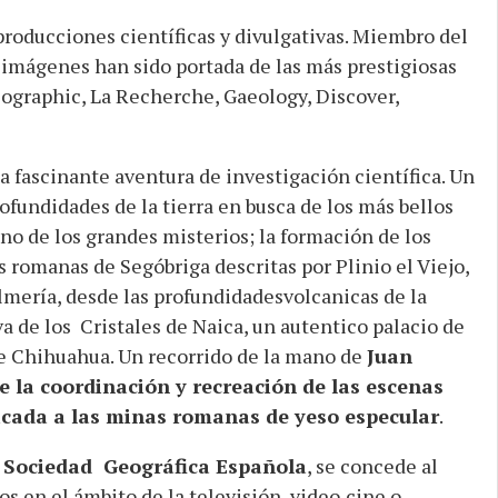
producciones científicas y divulgativas. Miembro del
 imágenes han sido portada de las más prestigiosas
eographic, La Recherche, Gaeology, Discover,
na fascinante aventura de investigación científica. Un
ofundidades de la tierra en busca de los más bellos
no de los grandes misterios; la formación de los
s romanas de Segóbriga descritas por Plinio el Viejo,
mería, desde las profundidadesvolcanicas de la
a de los Cristales de Naica, un autentico palacio de
de Chihuahua. Un recorrido de la mano de
Juan
e la coordinación y recreación de las escenas
icada a las minas romanas de yeso especular
.
 Sociedad Geográfica Española
, se concede al
os en el ámbito de la televisión, video,cine o