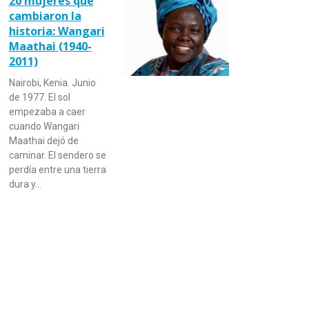
20 mujeres que
cambiaron la
historia: Wangari
Maathai (1940-
2011)
Nairobi, Kenia. Junio
de 1977. El sol
empezaba a caer
cuando Wangari
Maathai dejó de
caminar. El sendero se
perdía entre una tierra
dura y…