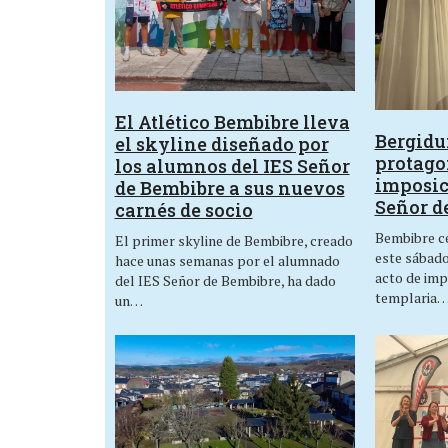
El Atlético Bembibre lleva
Bergid
el skyline diseñado por
protagon
los alumnos del IES Señor
imposic
de Bembibre a sus nuevos
Señor d
carnés de socio
Bembibre ce
El primer skyline de Bembibre, creado
este sábado,
hace unas semanas por el alumnado
acto de imp
del IES Señor de Bembibre, ha dado
templaria
un…