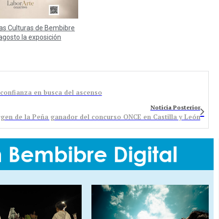
las Culturas de Bembibre
agosto la exposición
y confianza en busca del ascenso
Noticia Posterior
rgen de la Peña ganador del concurso ONCE en Castilla y León