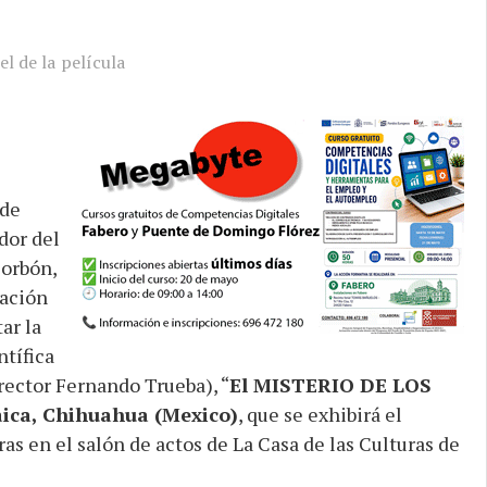
el de la película
 de
dor del
orbón,
iación
ar la
tífica
rector Fernando Trueba), “
El MISTERIO DE LOS
ca, Chihuahua (Mexico)
, que se exhibirá el
as en el salón de actos de La Casa de las Culturas de