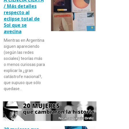
/ Más detalles
respecto al
eclipse total de
Sol que se
avecina
Mientras en Argentina
siguen apareciendo
(según las redes
sociales) teorías más
o menos curiosas para
explicar la ¿gran
catástrofe nacional?,
que supuso que sólo
quedase…